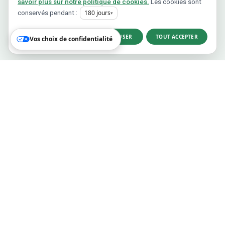
savoir plus sur notre politique de cookies.
Les cookies sont
conservés pendant :
180
jours
▾
PERSONNALISER
TOUT REFUSER
TOUT ACCEPTER
Vos choix de confidentialité