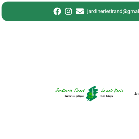
principal
jardinerietirand@gma
Ja