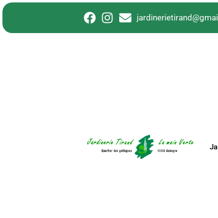
principal
jardinerietirand@gma
Ja