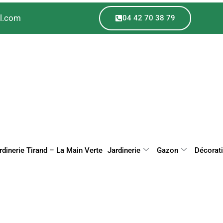
il.com
04 42 70 38 79
rdinerie Tirand – La Main Verte
Jardinerie
Gazon
Décorat