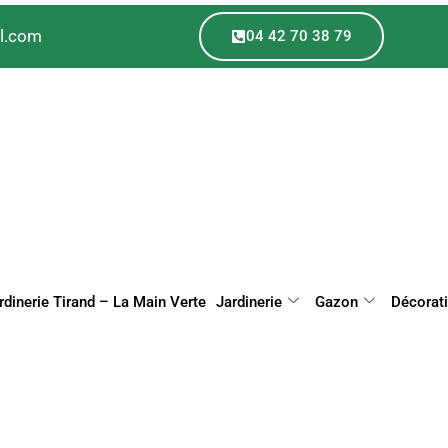
il.com
04 42 70 38 79
rdinerie Tirand – La Main Verte
Jardinerie
Gazon
Décorat