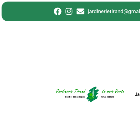
principal
jardinerietirand@gma
Ja