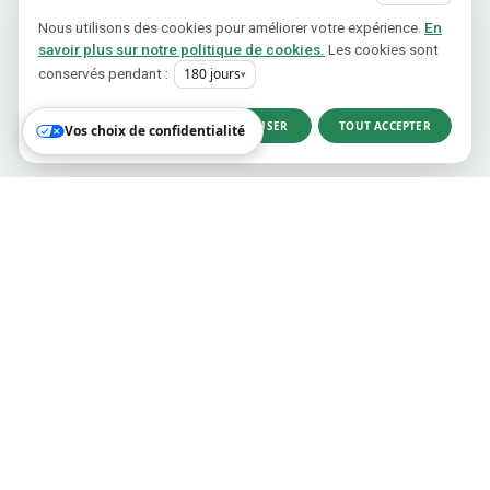
Nous utilisons des cookies pour améliorer votre expérience.
En
savoir plus sur notre politique de cookies.
Les cookies sont
conservés pendant :
180
jours
▾
PERSONNALISER
TOUT REFUSER
TOUT ACCEPTER
Vos choix de confidentialité