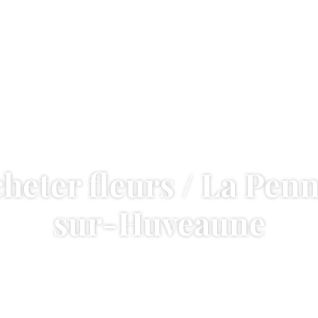
heter fleurs / La Pen
sur-Huveaune
Accueil
—
Acheter fleurs / La Penne-sur-Huveaune