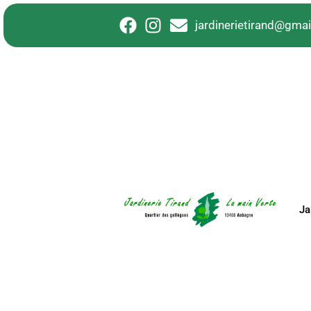
principal
jardinerietirand@gma
Ja