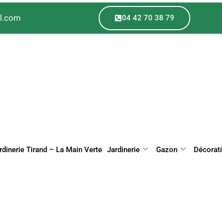
il.com
04 42 70 38 79
rdinerie Tirand – La Main Verte
Jardinerie
Gazon
Décorat